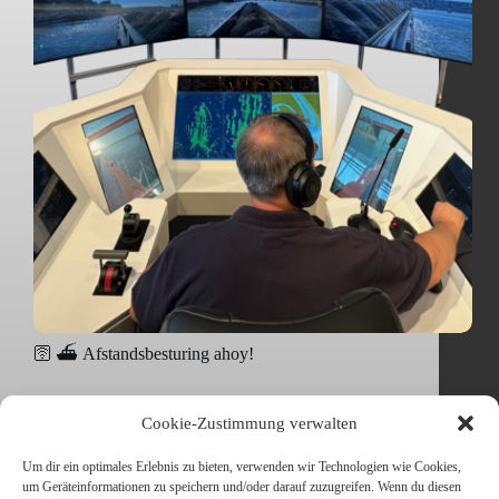
🛜 ⛴️ Afstandsbesturing ahoy!
🛜 ⛴️ Fernsteuerung ahoi! Beispiel eines
Cookie-Zustimmung verwalten
Fernsteuerstands, hier: NMK (2023) in Bremen 👉
Ein wichtiger Schritt für die Binnenschifffahrt: Die
Um dir ein optimales Erlebnis zu bieten, verwenden wir Technologien wie Cookies,
Rhenus PartnerShip GmbH & Co. KG hat im März
um Geräteinformationen zu speichern und/oder darauf zuzugreifen. Wenn du diesen