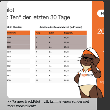
〰️ 🦦 argoTrackPilot – „Ik kan me varen zonder niet
meer voorstellen!“