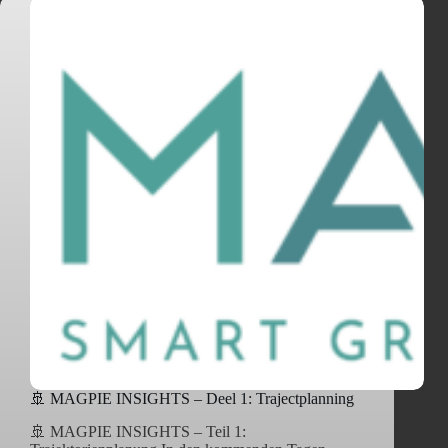
🚢 MAGPIE INSIGHTS – Deel 1: Trajectplanning
🚢 MAGPIE INSIGHTS – Teil 1: