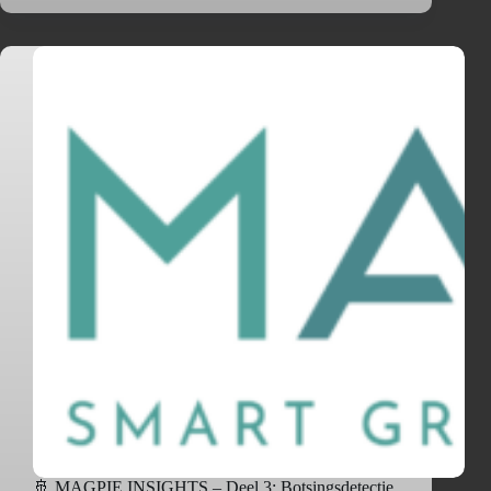
🚢 MAGPIE INSIGHTS – Deel 3: Botsingsdetectie