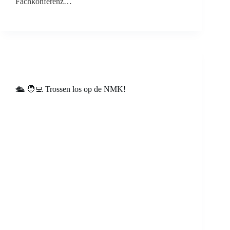
Fachkonferenz…
🛳️ 🧑‍💻 Trossen los op de NMK!