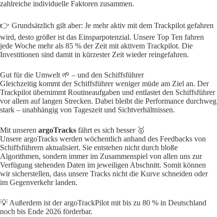
zahlreiche individuelle Faktoren zusammen.
👉 Grundsätzlich gilt aber: Je mehr aktiv mit dem Trackpilot gefahren
wird, desto größer ist das Einsparpotenzial. Unsere Top Ten fahren
jede Woche mehr als 85 % der Zeit mit aktivem Trackpilot. Die
Investitionen sind damit in kürzester Zeit wieder reingefahren.
Gut für die Umwelt 🌱 – und den Schiffsführer
Gleichzeitig kommt der Schiffsführer weniger müde am Ziel an. Der
Trackpilot übernimmt Routineaufgaben und entlastet den Schiffsführer
vor allem auf langen Strecken. Dabei bleibt die Performance durchweg
stark – unabhängig von Tageszeit und Sichtverhältnissen.
Mit unseren
argoTracks
fährt es sich besser 🥇
Unsere argoTracks werden wöchentlich anhand des Feedbacks von
Schiffsführern aktualisiert. Sie entstehen nicht durch bloße
Algorithmen, sondern immer im Zusammenspiel von allen uns zur
Verfügung stehenden Daten im jeweiligen Abschnitt. Somit können
wir sicherstellen, dass unsere Tracks nicht die Kurve schneiden oder
im Gegenverkehr landen.
💡 Außerdem ist der argoTrackPilot mit bis zu 80 % in Deutschland
noch bis Ende 2026 förderbar.