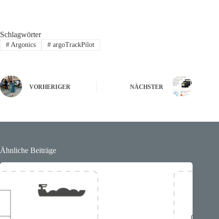
Schlagwörter
#
Argonics
#
argoTrackPilot
VORHERIGER
NÄCHSTER
Ähnliche Beiträge