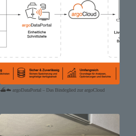
⛴️☁️ argoDataPortal – Das Bindeglied zur argoCloud