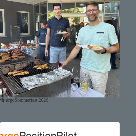
🍻 argoSommerfest 2026