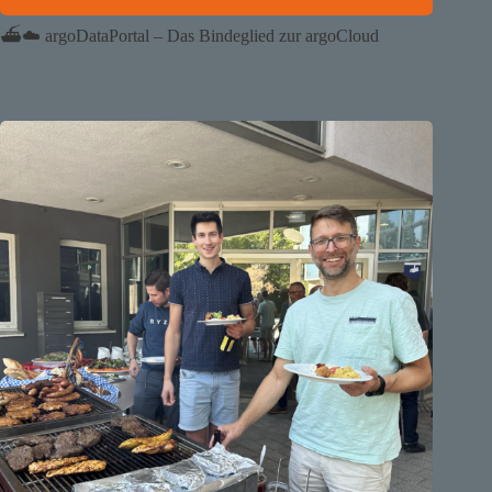
⛴️☁️ argoDataPortal – Das Bindeglied zur argoCloud