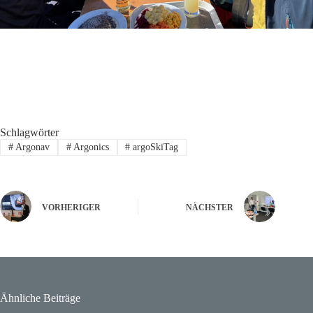
Schlagwörter
#
Argonav
#
Argonics
#
argoSkiTag
VORHERIGER
NÄCHSTER
Ähnliche Beiträge