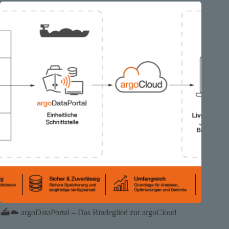
⛴️☁️ argoDataPortal – Das Bindeglied zur argoCloud