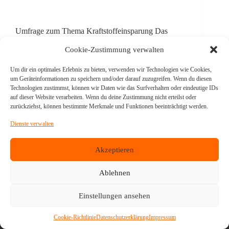
Umfrage zum Thema Kraftstoffeinsparung Das
übergeordnete Ziel des Projektes „EcoBin“ ist die
Erforschung weiterer energieeffizienter Methoden in
Cookie-Zustimmung verwalten
der Binnenschifffahrt. Wir forschen an einem
Assistenzsystem, das die Längsregelung
Um dir ein optimales Erlebnis zu bieten, verwenden wir Technologien wie Cookies,
einschließlich Geschwindigkeit und Drehzahl
um Geräteinformationen zu speichern und/oder darauf zuzugreifen. Wenn du diesen
optimiert, ähnlich einem Tempomat. Neben der
Technologien zustimmst, können wir Daten wie das Surfverhalten oder eindeutige IDs
Kraftstoffeinsparung soll das…
auf dieser Website verarbeiten. Wenn du deine Zustimmung nicht erteilst oder
zurückziehst, können bestimmte Merkmale und Funktionen beeinträchtigt werden.
Dienste verwalten
Akzeptieren
ZURÜCK
NÄCHSTE
Ablehnen
Einstellungen ansehen
Home
Produkte
News
Unternehmen
Kontakt
argoTraining
Shop
Impressum
Cookie-Richtlinie
Datenschutzerklärung
Impressum
Datenschutz
Cookie-Richtlinie (EU)