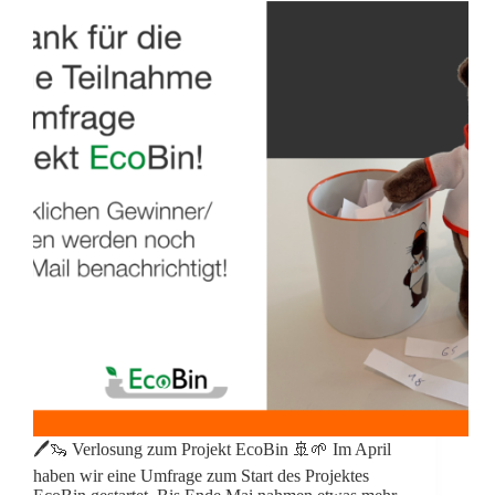
🖊️🦦 Verlosung zum Projekt EcoBin 🚢🌱 Im April
haben wir eine Umfrage zum Start des Projektes