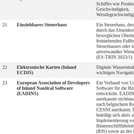
Schiffes wie Positio
Geschwindigkeit,
Wendegeschwindigk
21
Einziehbares Steuerhaus
Ein Steuerhaus, de
durch das Absenken
beweglichen Oberte
feststehenden Fußb
Steuerhauses oder i
artverwandter Weise 
(ES-TRIN 2023/1)
22
Elektronische Karten (Inland
Digitale Wasserstra
ECDIS)
wichtigen Navigati
23
European Association of Developers
Ein Verband von Un
of Inland Nautical Software
Software für die Bi
(EADINS)
entwickeln. EADINS
anerkannte nichtsta
nach belgischem R
CESNI anerkannt. 
beteiligt sich aktiv 
Implementierung v
Binnenschifffahrtsi
(RIS) sowie an der