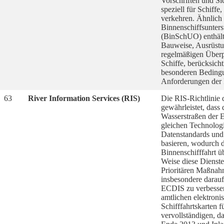
Vorschriften und Si
speziell für Schiffe
verkehren. Ähnlich 
Binnenschiffsunter
(BinSchUO) enthält
Bauweise, Ausrüst
regelmäßigen Überp
Schiffe, berücksicht
besonderen Beding
Anforderungen der R
63
River Information Services (RIS)
Die RIS-Richtlinie
gewährleistet, dass 
Wasserstraßen der 
gleichen Technolog
Datenstandards und
basieren, wodurch d
Binnenschifffahrt üb
Weise diese Dienste
Prioritären Maßnah
insbesondere darauf
ECDIS zu verbesser
amtlichen elektroni
Schifffahrtskarten 
vervollständigen, d