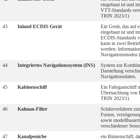
eingebaut ist und i
VTT-Standards ver
TRIN 2023/1)
43
Inland ECDIS Gerät
Ein Gerät, das auf
eingebaut ist und i
ECDIS-Standards v
kann in zwei Betrie
werden: Informati
Navigationsmodus 
44
Integriertes Navigationssystem (INS)
System zur Kombin
Darstellung verschi
Navigationsdaten.
45
Kabinenschiff
Ein Fahrgastschiff 
Übernachtung von F
TRIN 2023/1)
46
Kalman-Filter
Schätzverfahren zu
Fusion, verzögerung
sowie modellbasiert
verschiedener Senso
47
Kanalpeniche
ein Binnenschiff, d