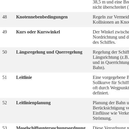
38,5 m und eine Br
nicht überschreite
48
Knotennebenbedingungen
Regeln zur Vermei
Kollisionen an Kno
49
Kurs oder Kurswinkel
Der Winkel zwische
Nordrichtung und d
des Schiffes.
50
Längsregelung und Querregelung
Regelung der Schif
Längsrichtung (z.B
und in Querrichtung
Bahn).
51
Leitlinie
Eine vorgegebene B
Sollkurve für Schiff
oft durch Wegpunkt
definiert.
52
Leitlinienplanung
Planung der Bahn u
Berücksichtigung v
Einflüsse wie Verke
Strömung.
53
Moselschiffsuntersuchungsordnung
Diese Verordnung re