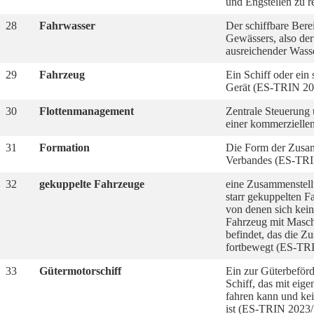
und Engstellen zu r
28
Fahrwasser
Der schiffbare Bere
Gewässers, also der
ausreichender Wasse
29
Fahrzeug
Ein Schiff oder ei
Gerät (ES-TRIN 20
30
Flottenmanagement
Zentrale Steuerung
einer kommerziellen 
31
Formation
Die Form der Zusam
Verbandes (ES-TRI
32
gekuppelte Fahrzeuge
eine Zusammenstell
starr gekuppelten F
von denen sich kei
Fahrzeug mit Masch
befindet, das die 
fortbewegt (ES-TR
33
Gütermotorschiff
Ein zur Güterbeför
Schiff, das mit eigen
fahren kann und ke
ist (ES-TRIN 2023/