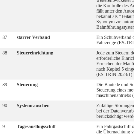
weiterentwickelter 
die Kontrolle des A
fällt unter den Auto
bekannt als “Teilau
Synonym zu: autom
Bahnführungssystem
87
starrer Verband
Ein Schubverband o
Fahrzeuge (ES-TRI
88
Steuereinrichtung
Jede zum Steuern de
erforderliche Einric
Erreichen der Manö
nach Kapitel 5 eing
(ES-TRIN 2023/1)
89
Steuerung
Die Bauteile und Sc
Steuerung eines mo
maschinenantriebs
90
Systemrauschen
Zufällige Störungen
bei der Datenverarb
berücksichtigt wer
91
Tagesausflugsschiff
Ein Fahrgastschiff 
die Übernachtung v