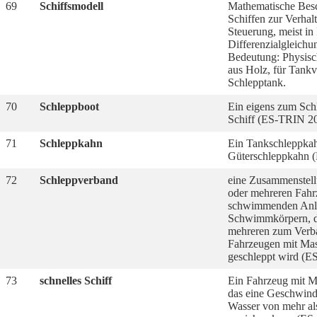
69
Schiffsmodell
Mathematische Bes
Schiffen zur Verhal
Steuerung, meist i
Differenzialgleich
Bedeutung: Physisc
aus Holz, für Tank
Schlepptank.
70
Schleppboot
Ein eigens zum Sch
Schiff (ES-TRIN 2
71
Schleppkahn
Ein Tankschleppkah
Güterschleppkahn 
72
Schleppverband
eine Zusammenstel
oder mehreren Fahr
schwimmenden Anl
Schwimmkörpern, d
mehreren zum Verb
Fahrzeugen mit Mas
geschleppt wird (E
73
schnelles Schiff
Ein Fahrzeug mit M
das eine Geschwind
Wasser von mehr al