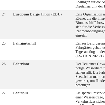
Lösungen für die A
Digitalisierung der 
24
European Barge Union (EBU)
Eine Organisation a
Ebene, die die Inter
Binnenschifffahrtsv
sich für die Verbes
Rahmenbedingunge
einsetzt.
25
Fahrgastschiff
Ein zur Beförderun
Fahrgästen gebautes
Tagesausflugs- ode
(ES-TRIN 2023/1)
26
Fahrrinne
Der Teil eines Gewä
nötige Wassertiefe f
sicherstellt. Die Fa
Seezeichen markier
gewartet, um Hinde
beseitigen.
27
Fahrspur
Ein speziell reservie
einer Wasserstraße,
Verkehrsfluss sicher