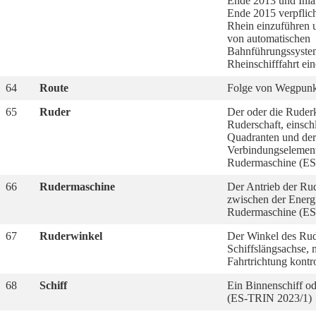
Ende 2013 und Inl
Ende 2015 verpflic
Rhein einzuführen 
von automatischen
Bahnführungssystem
Rheinschifffahrt ein
64
Route
Folge von Wegpunk
65
Ruder
Der oder die Ruder
Ruderschaft, einschl
Quadranten und der
Verbindungselement
Rudermaschine (ES
66
Rudermaschine
Der Antrieb der Ru
zwischen der Energ
Rudermaschine (ES
67
Ruderwinkel
Der Winkel des Rude
Schiffslängsachse, 
Fahrtrichtung kontro
68
Schiff
Ein Binnenschiff od
(ES-TRIN 2023/1)