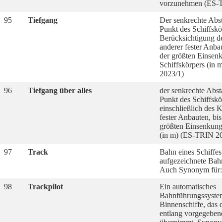
vorzunehmen (ES-
95
Tiefgang
Der senkrechte Abst
Punkt des Schiffskö
Berücksichtigung de
anderer fester Anba
der größten Einsen
Schiffskörpers (in
2023/1)
96
Tiefgang über alles
der senkrechte Abst
Punkt des Schiffskö
einschließlich des K
fester Anbauten, bi
größten Einsenkung
(in m) (ES-TRIN 2
97
Track
Bahn eines Schiffes
aufgezeichnete Bahn
Auch Synonym für: 
98
Trackpilot
Ein automatisches
Bahnführungssyste
Binnenschiffe, das 
entlang vorgegebene