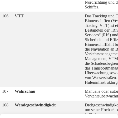
Nordrichtung und d
Schiffes.
106
VTT
Das Tracking und T
Binnenschiffen (Ves
Tracing, VTT) ist e
Bestandteil der „Ri
Services“ (RIS) und
Sicherheit und Effiz
Binnenschifffahrt b
die Navigation an B
Verkehrsmanagement
Management, VTM)
die Schadensbegren
das Transportmanag
Überwachung sowie
von Wasserstraßen-
Hafeninfrastrukturg
107
Wahrschau
Manuelle oder autom
Verkehrsüberwachun
108
Wendegeschwindigkeit
Drehgeschwindigkei
um seine Hochachse
in °/min.