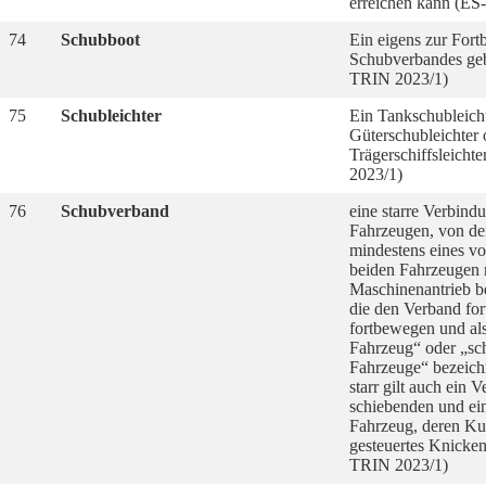
erreichen kann (ES
74
Schubboot
Ein eigens zur For
Schubverbandes geb
TRIN 2023/1)
75
Schubleichter
Ein Tankschubleicht
Güterschubleichter 
Trägerschiffsleich
2023/1)
76
Schubverband
eine starre Verbind
Fahrzeugen, von de
mindestens eines v
beiden Fahrzeugen 
Maschinenantrieb be
die den Verband fo
fortbewegen und al
Fahrzeug“ oder „sc
Fahrzeuge“ bezeich
starr gilt auch ein 
schiebenden und e
Fahrzeug, deren Ku
gesteuertes Knicke
TRIN 2023/1)