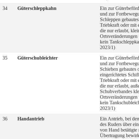
34
Güterschleppkahn
Ein zur Güterbeför
und zur Fortbeweg
Schleppen gebautes
Triebkraft oder mit 
die nur erlaubt, klei
Ortsveränderungen
kein Tankschleppka
2023/1)
35
Güterschubleichter
Ein zur Güterbeför
und zur Fortbeweg
Schieben gebautes 
eingerichtetes Schi
Triebkraft oder mit 
die nur erlaubt, auß
Schubverbandes kle
Ortsveränderungen
kein Tankschubleic
2023/1)
36
Handantrieb
Ein Antrieb, bei d
des Ruders über ei
von Hand betätigte
Übertragung bewirk