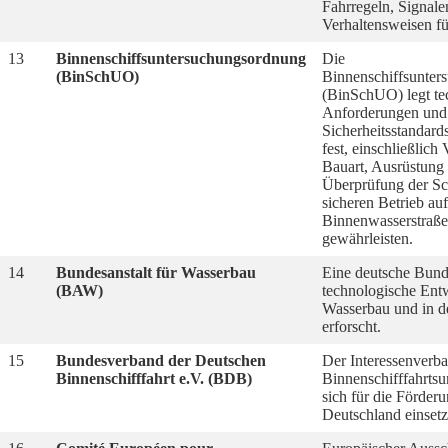
Fahrregeln, Signale
Verhaltensweisen fü
13
Binnenschiffsuntersuchungsordnung
Die
(BinSchUO)
Binnenschiffsunter
(BinSchUO) legt te
Anforderungen und
Sicherheitsstandard
fest, einschließlich 
Bauart, Ausrüstung
Überprüfung der Sc
sicheren Betrieb au
Binnenwasserstraße
gewährleisten.
14
Bundesanstalt für Wasserbau
Eine deutsche Bund
(BAW)
technologische Ent
Wasserbau und in de
erforscht.
15
Bundesverband der Deutschen
Der Interessenverb
Binnenschifffahrt e.V. (BDB)
Binnenschifffahrts
sich für die Förder
Deutschland einsetz