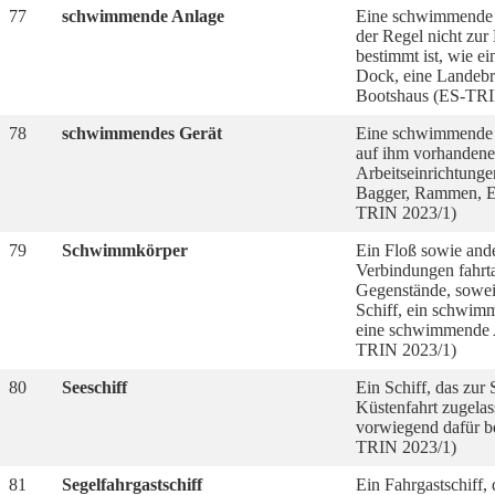
77
schwimmende Anlage
Eine schwimmende E
der Regel nicht zu
bestimmt ist, wie ei
Dock, eine Landebr
Bootshaus (ES-TRI
78
schwimmendes Gerät
Eine schwimmende 
auf ihm vorhanden
Arbeitseinrichtung
Bagger, Rammen, E
TRIN 2023/1)
79
Schwimmkörper
Ein Floß sowie ande
Verbindungen fahrt
Gegenstände, soweit
Schiff, ein schwim
eine schwimmende A
TRIN 2023/1)
80
Seeschiff
Ein Schiff, das zur 
Küstenfahrt zugela
vorwiegend dafür be
TRIN 2023/1)
81
Segelfahrgastschiff
Ein Fahrgastschiff,