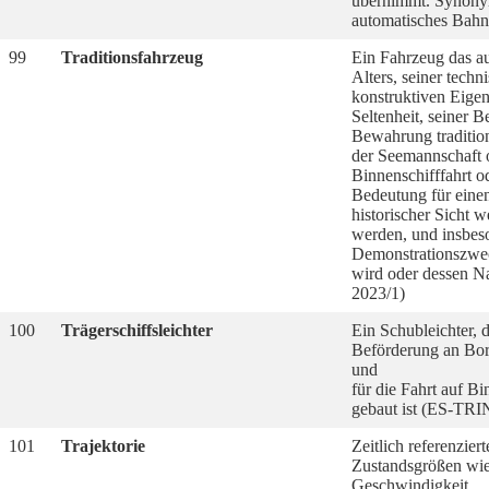
übernimmt. Synon
automatisches Bahn
99
Traditionsfahrzeug
Ein Fahrzeug das a
Alters, seiner techn
konstruktiven Eigena
Seltenheit, seiner B
Bewahrung traditio
der Seemannschaft 
Binnenschifffahrt o
Bedeutung für einen
historischer Sicht we
werden, und insbes
Demonstrationszwec
wird oder dessen 
2023/1)
100
Trägerschiffsleichter
Ein Schubleichter, d
Beförderung an Bor
und
für die Fahrt auf B
gebaut ist (ES-TRI
101
Trajektorie
Zeitlich referenzier
Zustandsgrößen wie
Geschwindigkeit.