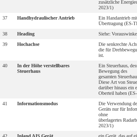
zusätzliche Energi
2023/1)
37
Handhydraulischer Antrieb
Ein Handantrieb mit
Übertragung (ES-T
38
Heading
Siehe: Vorauswinke
39
Hochachse
Die senkrechte Achs
die für Drehbewegu
ist.
40
In der Höhe verstellbares
Ein Steuerhaus, de
Steuerhaus
Bewegung des
gesamten Steuerhause
Diese Art von Steu
darüber hinaus ein 
Oberteil haben (ES
41
Informationsmodus
Die Verwendung de
Geräts nur für Inf
ohne
überlagertes Radar
2023/1)
42
Inland AIS Gerät
ein Gerät, das auf 