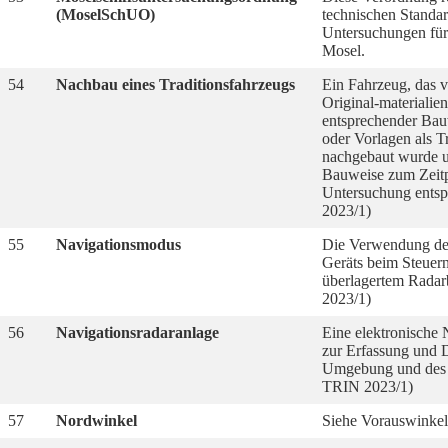
(MoselSchUO)
technischen Standa
Untersuchungen für 
Mosel.
54
Nachbau eines Traditionsfahrzeugs
Ein Fahrzeug, das 
Original-materialien
entsprechender Bau
oder Vorlagen als T
nachgebaut wurde u
Bauweise zum Zeitp
Untersuchung ents
2023/1)
55
Navigationsmodus
Die Verwendung de
Geräts beim Steuer
überlagertem Rada
2023/1)
56
Navigationsradaranlage
Eine elektronische 
zur Erfassung und D
Umgebung und des 
TRIN 2023/1)
57
Nordwinkel
Siehe Vorauswinkel