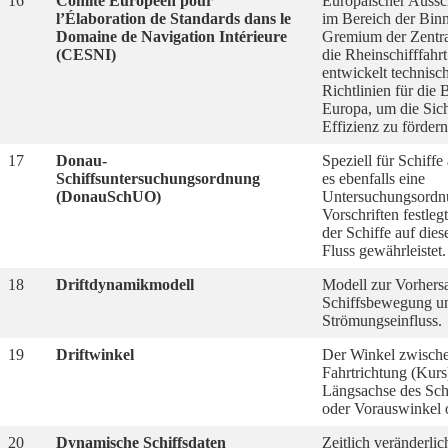
16
Comité Européen pour
Europäischer Aussc
l’Élaboration de Standards dans le
im Bereich der Binn
Domaine de Navigation Intérieure
Gremium der Zentra
(CESNI)
die Rheinschifffahr
entwickelt technisc
Richtlinien für die 
Europa, um die Sich
Effizienz zu fördern
17
Donau-
Speziell für Schiffe
Schiffsuntersuchungsordnung
es ebenfalls eine
(DonauSchUO)
Untersuchungsordnu
Vorschriften festleg
der Schiffe auf dies
Fluss gewährleistet.
18
Driftdynamikmodell
Modell zur Vorhersa
Schiffsbewegung un
Strömungseinfluss.
19
Driftwinkel
Der Winkel zwische
Fahrtrichtung (Kurs
Längsachse des Sch
oder Vorauswinkel 
20
Dynamische Schiffsdaten
Zeitlich veränderli