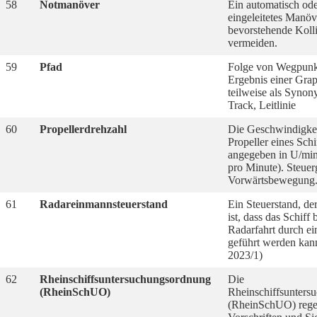
58
Notmanöver
Ein automatisch od
eingeleitetes Manöv
bevorstehende Koll
vermeiden.
59
Pfad
Folge von Wegpunkt
Ergebnis einer Gra
teilweise als Synon
Track, Leitlinie
60
Propellerdrehzahl
Die Geschwindigkeit
Propeller eines Schif
angegeben in U/mi
pro Minute). Steuer
Vorwärtsbewegung
61
Radareinmannsteuerstand
Ein Steuerstand, der
ist, dass das Schiff 
Radarfahrt durch ei
geführt werden ka
2023/1)
62
Rheinschiffsuntersuchungsordnung
Die
(RheinSchUO)
Rheinschiffsunters
(RheinSchUO) regel