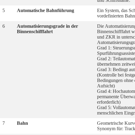
und Schiffsname.
5
Automatische Bahnführung
Ein System, das Sch
vordefinierten Bahn
6
Automatisierungsgrade in der
Die Automatisierung
Binnenschifffahrt
Binnenschifffahrt
und ZKR in untersc
Automatisierungsgra
Grad 1: Steuerungsu
Spurführungsassist
Grad 2: Teilautomat
übernehmen zeitwei
Grad 3: Bedingt aut
(Kontrolle bei festg
Bedingungen ohne 
Aufsicht)
Grad 4: Hochautomat
permanente Überw
erforderlich)
Grad 5: Vollautomat
menschlichen Eingri
7
Bahn
Geometrische Kurve
Synonym für: Track,