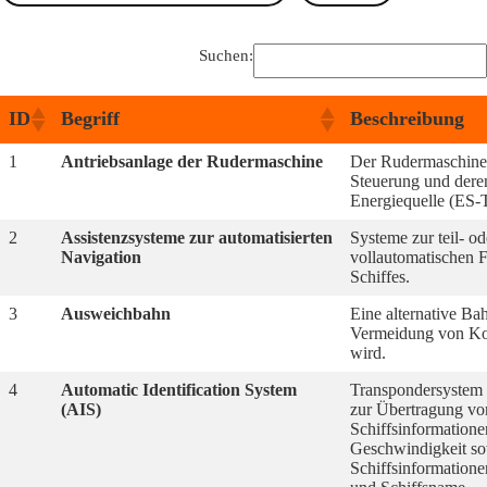
Suchen:
ID
Begriff
Beschreibung
1
Antriebsanlage der Rudermaschine
Der Rudermaschinen
Steuerung und dere
Energiequelle (ES
2
Assistenzsysteme zur automatisierten
Systeme zur teil- od
Navigation
vollautomatischen 
Schiffes.
3
Ausweichbahn
Eine alternative Bah
Vermeidung von Kol
wird.
4
Automatic Identification System
Transpondersystem
(AIS)
zur Übertragung v
Schiffsinformatione
Geschwindigkeit so
Schiffsinformation