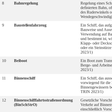
8
Bahnregelung
Regelung eines Schi
definierten Bahn, o
des Ruderwinkels o
Wendegeschwindigk
9
Baustellenfahrzeug
Ein Schiff, das aufg
Bauweise und Ausrü
Verwendung auf Bau
und bestimmt ist, wi
Klapp- oder Decksc
oder ein Steinstür
2023/1)
10
Beiboot
Ein Boot zum Transp
Berge- und Arbeits
2023/1)
11
Binnenschiff
Ein Schiff, das auss
vorwiegend für die 
Binnengewässern be
TRIN 2023/1)
12
Binnenschifffahrtsstraßenordnung
Gesetzliche Vorschr
(BinSchStrO)
Verkehr auf Binnen
einschließlich Vorsc