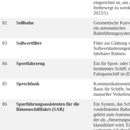
eingerichtet ist, um
fortbewegt zu wer
2023/1)
82
Sollbahn
Geometrische Kurve
ein automatisches
Bahnführungssyste
83
Sollwertfilter
Filter zur Glättung 
Sollwertänderungen
fahrbarer Bahnen.
84
Sportfahrzeug
Ein für Sport- ode
bestimmtes Schiff, 
Fahrgastschiff ist 
85
Sprechfunk
Kommunikationsmi
Basis für Schiffe, b
manueller Verkehrs
86
Spurführungsassistenten für die
Ein System, das Sch
Binnenschifffahrt (SAB)
vordefinierten Bah
gehört zum Automat
der als „Steuerungs
klassifiziert wird. E