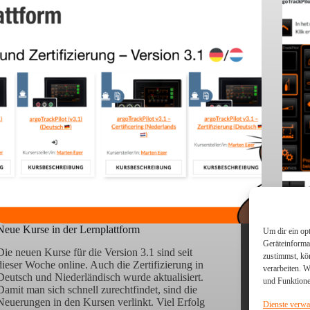
Neue Kurse in der Lernplattform
argoTr
Um dir ein op
Geräteinforma
Die neuen Kurse für die Version 3.1 sind seit
Neue 
zustimmst, kö
dieser Woche online. Auch die Zertifizierung in
freuen
verarbeiten. 
Deutsch und Niederländisch wurde aktualisiert.
argoTr
und Funktione
Damit man sich schnell zurechtfindet, sind die
verfü
Neuerungen in den Kursen verlinkt. Viel Erfolg
Einfü
Dienste verwa