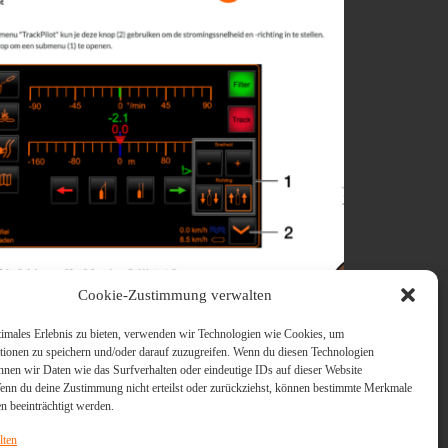
Cookie-Zustimmung verwalten
aining auf Niederländisch
timales Erlebnis zu bieten, verwenden wir Technologien wie Cookies, um
tionen zu speichern und/oder darauf zuzugreifen. Wenn du diesen Technologien
Sprache im argoTraining verfügbar! Wir
nnen wir Daten wie das Surfverhalten oder eindeutige IDs auf dieser Website
 uns, Ihnen mitteilen zu können, dass unsere
Wenn du deine Zustimmung nicht erteilst oder zurückziehst, können bestimmte Merkmale
aining-Kurse jetzt auch auf Niederländisch
n beeinträchtigt werden.
gbar sind! Diese Woche haben wir unsere
hrungskurse zur Bedienung und zu den
lten