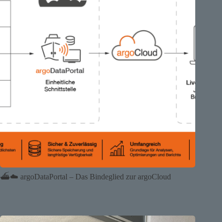
⛴️☁️ argoDataPortal – Das Bindeglied zur argoCloud