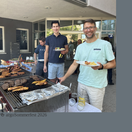
🍻 argoSommerfest 2026