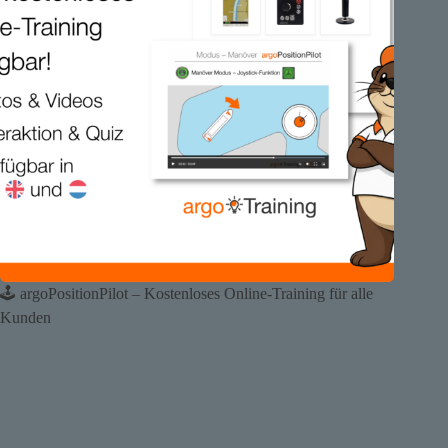
🕹️ argoPositionPilot – Kostenloses Online-Training für alle
Kunden