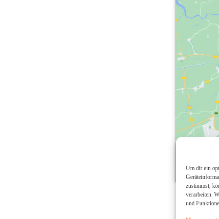
Um dir ein op
Geräteinforma
zustimmst, kö
verarbeiten. 
und Funktione