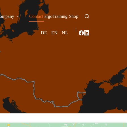
ompany
Contact
argoTraining
Shop
|
DE
EN
NL