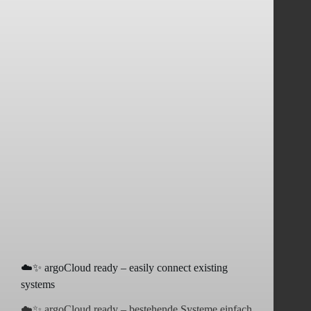
☁️✨ argoCloud ready – easily connect existing
systems
☁️✨ argoCloud ready – bestehende Systeme einfach