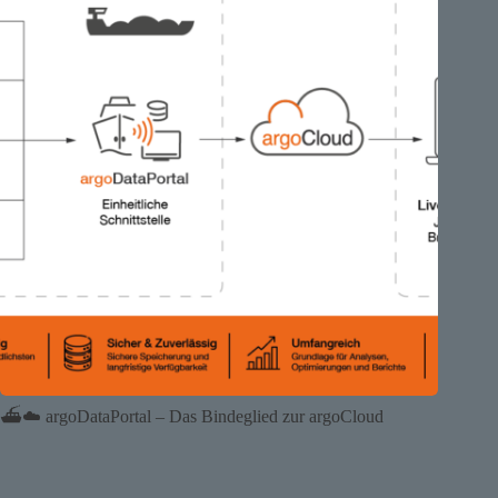
⛴️☁️ argoDataPortal – Das Bindeglied zur argoCloud