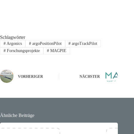
Schlagwörter
#
Argonics
#
argoPositionPilot
#
argoTrackPilot
#
Forschungsprojekte
#
MAGPIE
VORHERIGER
NÄCHSTER
Ähnliche Beiträge