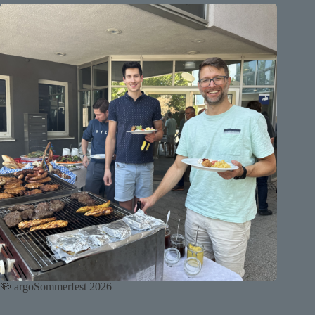
🍻 argoSommerfest 2026