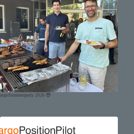
argoSummerparty 2026 😎