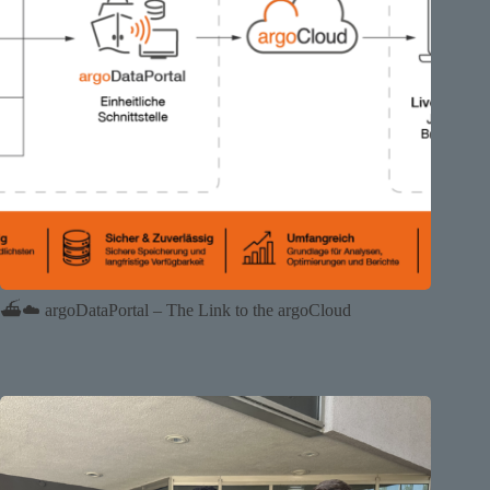
⛴️☁️ argoDataPortal – The Link to the argoCloud