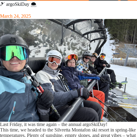
🎿 argoSkiDay 🌨️
March 24, 2025
Last Friday, it was time again – the annual argoSkiDay!
This time, we headed to the Silvretta Montafon ski resort in spring-like
temperatures. Plenty of sunshine, empty slopes, and great vibes – what