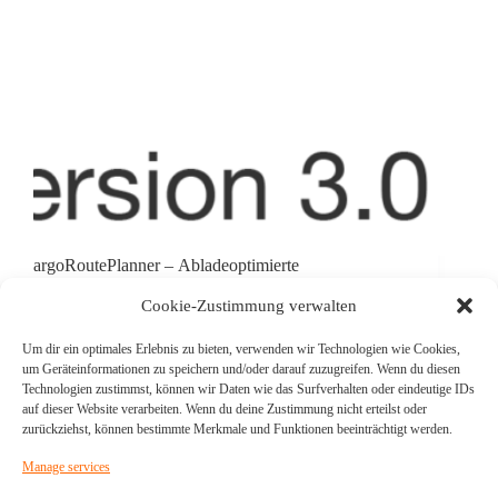
argoRoutePlanner – Abladeoptimierte
Routenplanung Der argoRoutePlanner ist unser
neuestes optionales Modul. Er bietet eine
Cookie-Zustimmung verwalten
umfassende Routenplanung unter Berücksichtigung
des eigenen Tiefgangs. Abladetiefe und
Um dir ein optimales Erlebnis zu bieten, verwenden wir Technologien wie Cookies,
Sicherheitsmarge können individuell angepasst
um Geräteinformationen zu speichern und/oder darauf zuzugreifen. Wenn du diesen
werden. Das Modul wird über die bekannte
Technologien zustimmst, können wir Daten wie das Surfverhalten oder eindeutige IDs
argoTracks Kartenansicht bedient und ist für alle…
auf dieser Website verarbeiten. Wenn du deine Zustimmung nicht erteilst oder
zurückziehst, können bestimmte Merkmale und Funktionen beeinträchtigt werden.
Manage services