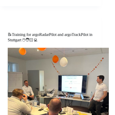
📝Training for argoRadarPilot and argoTrackPilot in
Stuttgart 🖱️🧑🏻‍💻