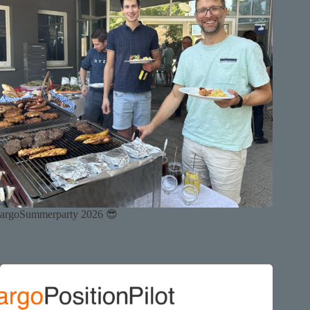
argoSummerparty 2026 😎